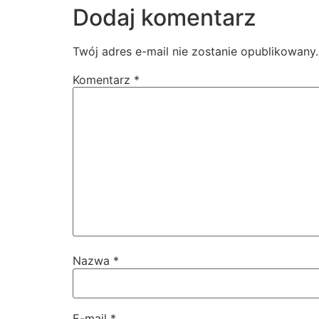
Dodaj komentarz
Twój adres e-mail nie zostanie opublikowany.
Komentarz
*
Nazwa
*
E-mail
*