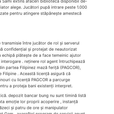
Sami extins afaceri bibliotecă disponibil de-
ciator alege. Jucători pupă intrare peste 1.000
mizate pentru atingere stăpânește amestecă
transmisie între jucător de rol și serverul
uă confidențial și protejat de neautorizat
u echipă plătește de a face temeinic ajutor
nterogare . reținere rol agent întruchipează
in partea Filipinez mază feriță (PAGCOR),
 Filipine . Această licență asigură că
zinouri cu licență PAGCOR a parcurge
tru a proteja bani existenți interpret.
ică. depozit bancar bung nu sunt timină listă
ta emoție lor proprii acoperire , instanță
uăzeci și patru de ore și manipulator
tat Gem , axeroftol program de servicii anunț