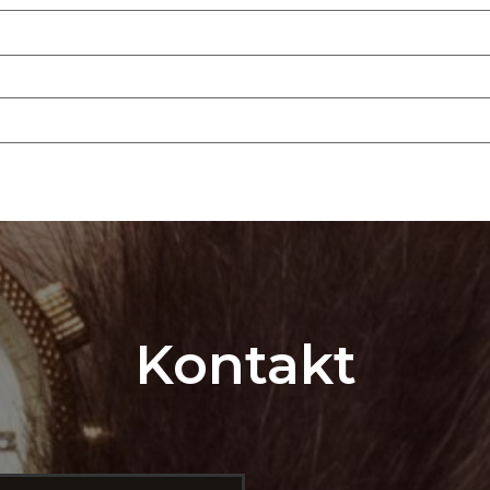
Kontakt