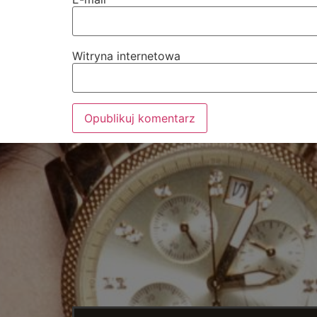
Witryna internetowa
Alternative: