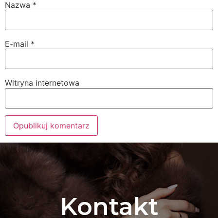
Nazwa
*
E-mail
*
Witryna internetowa
Alternative:
Kontakt