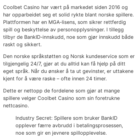
Coolbet Casino har vært på markedet siden 2016 og
har opparbeidet seg et solid rykte blant norske spillere.
Plattformen har en MGA‑lisens, som sikrer rettferdig
spill og beskyttelse av personopplysninger. I tillegg
tilbyr de BankID‑innskudd, noe som gjør innskudd både
raskt og sikkert.
Den norske språkstøtten og Norsk kundeservice som er
tilgjengelig 24/7, gjør at du alltid kan få hjelp på ditt
eget språk. Når du ønsker å ta ut gevinster, er uttakene
kjent for å være raske – ofte innen 24 timer.
Dette er nettopp de fordelene som gjør at mange
spillere velger Coolbet Casino som sin foretrukne
nettcasino.
Industry Secret: Spillere som bruker BankID
opplever færre avbrudd i betalingsprosessen,
noe som gir en jevnere spillopplevelse.