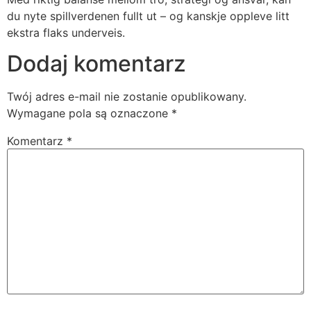
du nyte spillverdenen fullt ut – og kanskje oppleve litt
ekstra flaks underveis.
Dodaj komentarz
Twój adres e-mail nie zostanie opublikowany.
Wymagane pola są oznaczone
*
Komentarz
*