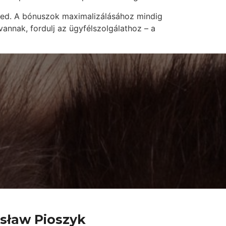
veted. A bónuszok maximalizálásához mindig
annak, fordulj az ügyfélszolgálathoz – a
sław Pioszyk