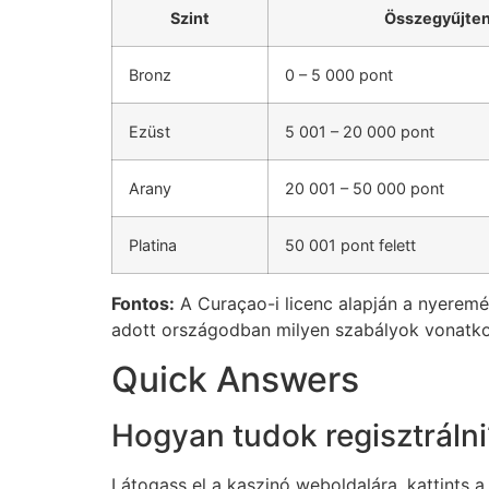
Szint
Összegyűjte
Bronz
0 – 5 000 pont
Ezüst
5 001 – 20 000 pont
Arany
20 001 – 50 000 pont
Platina
50 001 pont felett
Fontos:
A Curaçao-i licenc alapján a nyeremén
adott országodban milyen szabályok vonatk
Quick Answers
Hogyan tudok regisztrálni
Látogass el a kaszinó weboldalára, kattints a