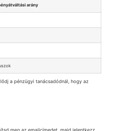
nyátváltási arány
nuszok
eklődj a pénzügyi tanácsadódnál, hogy az
ősítsd meg az emailcímedet, majd jelentkezz