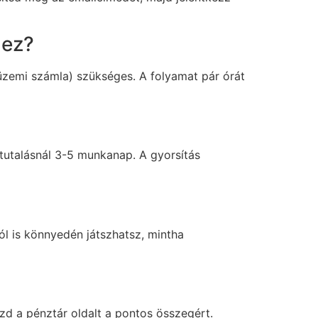
hez?
züzemi számla) szükséges. A folyamat pár órát
átutalásnál 3-5 munkanap. A gyorsítás
l is könnyedén játszhatsz, mintha
izd a pénztár oldalt a pontos összegért.