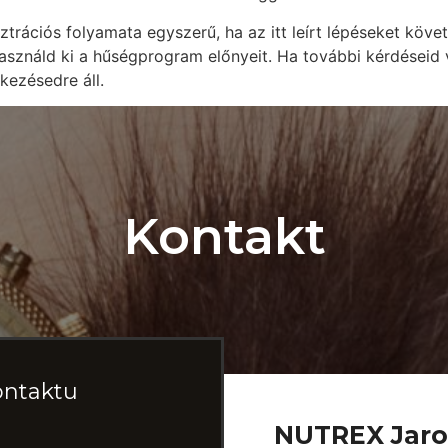
sztrációs folyamata egyszerű, ha az itt leírt lépéseket kö
asználd ki a hűségprogram előnyeit. Ha további kérdéseid v
kezésedre áll.
Kontakt
ontaktu
NUTREX Jaro