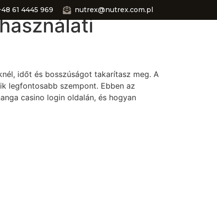
+48 61 4445 969
nutrex@nutrex.com.pl
használati
OFERTA
GALERIA
KONTAKT
knél, időt és bosszúságot takarítasz meg. A
gyik legfontosabb szempont. Ebben az
nanga casino login oldalán, és hogyan