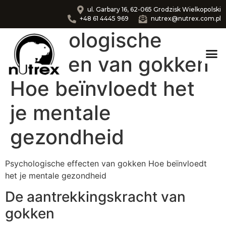
ul. Garbary 16, 62-065 Grodzisk Wielkopolski
+48 61 4445 969
nutrex@nutrex.com.pl
Psychologische
effecten van gokken
Hoe beïnvloedt het
je mentale
gezondheid
Psychologische effecten van gokken Hoe beïnvloedt
het je mentale gezondheid
De aantrekkingskracht van
gokken