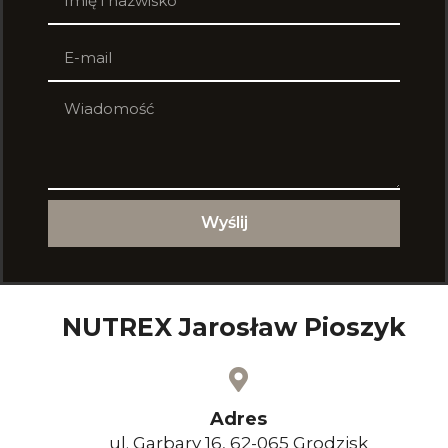
Wyślij
Alternative:
NUTREX Jarosław Pioszyk
Adres
ul. Garbary 16, 62-065 Grodzisk