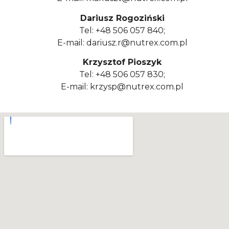
Dariusz Rogoziński
Tel: +48 506 057 840;
E-mail: dariusz.r@nutrex.com.pl
Krzysztof Pioszyk
Tel: +48 506 057 830;
E-mail: krzysp@nutrex.com.pl