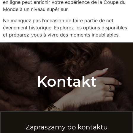
en ligne peut enrichir votre expérience de la Coupe du
Monde à un niveau supérieur.
Ne manquez pas l’occasion de faire partie de cet
événement historique. Explorez les options disponibles
et préparez-vous à vivre des moments inoubliables.
Kontakt
Zapraszamy do kontaktu