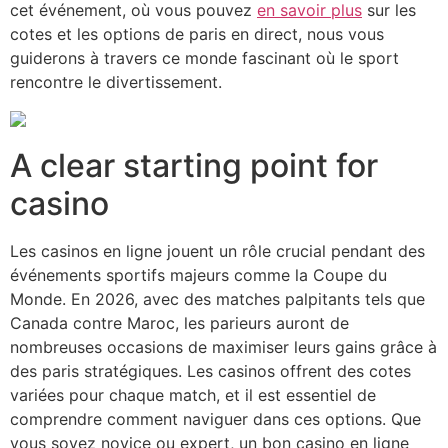
cet événement, où vous pouvez
en savoir plus
sur les
cotes et les options de paris en direct, nous vous
guiderons à travers ce monde fascinant où le sport
rencontre le divertissement.
A clear starting point for
casino
Les casinos en ligne jouent un rôle crucial pendant des
événements sportifs majeurs comme la Coupe du
Monde. En 2026, avec des matches palpitants tels que
Canada contre Maroc, les parieurs auront de
nombreuses occasions de maximiser leurs gains grâce à
des paris stratégiques. Les casinos offrent des cotes
variées pour chaque match, et il est essentiel de
comprendre comment naviguer dans ces options. Que
vous soyez novice ou expert, un bon casino en ligne