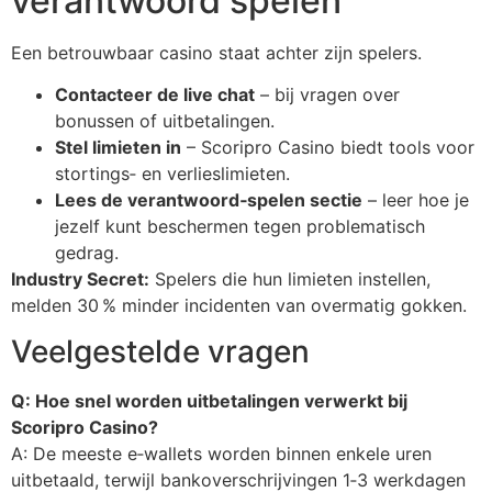
verantwoord spelen
Een betrouwbaar casino staat achter zijn spelers.
Contacteer de live chat
– bij vragen over
bonussen of uitbetalingen.
Stel limieten in
– Scoripro Casino biedt tools voor
stortings‑ en verlieslimieten.
Lees de verantwoord‑spelen sectie
– leer hoe je
jezelf kunt beschermen tegen problematisch
gedrag.
Industry Secret:
Spelers die hun limieten instellen,
melden 30 % minder incidenten van overmatig gokken.
Veelgestelde vragen
Q: Hoe snel worden uitbetalingen verwerkt bij
Scoripro Casino?
A: De meeste e‑wallets worden binnen enkele uren
uitbetaald, terwijl bankoverschrijvingen 1‑3 werkdagen