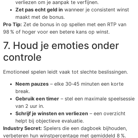
verliezen om je aanpak te verfijnen.
Zet pas echt geld in
wanneer je consistent winst
maakt met de bonus.
Pro Tip:
Zet de bonus in op spellen met een RTP van
98 % of hoger voor een betere kans op winst.
7. Houd je emoties onder
controle
Emotioneel spelen leidt vaak tot slechte beslissingen.
Neem pauzes
– elke 30‑45 minuten een korte
break.
Gebruik een timer
– stel een maximale speelsessie
van 2 uur in.
Schrijf je winsten en verliezen
– een overzicht
helpt bij objectieve evaluatie.
Industry Secret:
Spelers die een dagboek bijhouden,
verbeteren hun winstpercentage met gemiddeld 8 %.