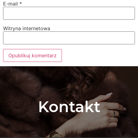
E-mail
*
Witryna internetowa
Alternative:
Kontakt