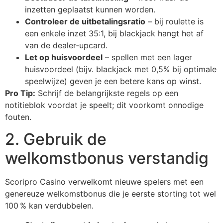
inzetten geplaatst kunnen worden.
Controleer de uitbetalingsratio
– bij roulette is
een enkele inzet 35:1, bij blackjack hangt het af
van de dealer‑upcard.
Let op huisvoordeel
– spellen met een lager
huisvoordeel (bijv. blackjack met 0,5% bij optimale
speelwijze) geven je een betere kans op winst.
Pro Tip:
Schrijf de belangrijkste regels op een
notitieblok voordat je speelt; dit voorkomt onnodige
fouten.
2. Gebruik de
welkomstbonus verstandig
Scoripro Casino verwelkomt nieuwe spelers met een
genereuze welkomstbonus die je eerste storting tot wel
100 % kan verdubbelen.