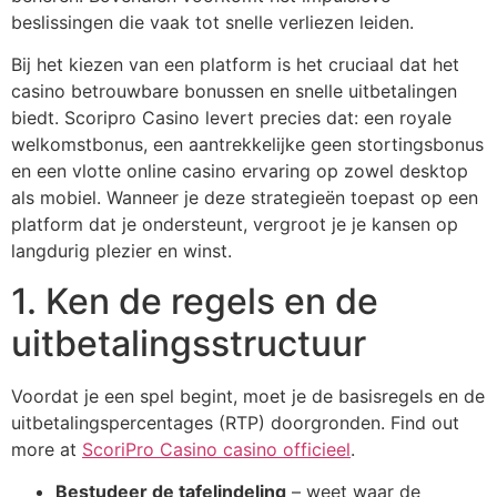
beslissingen die vaak tot snelle verliezen leiden.
Bij het kiezen van een platform is het cruciaal dat het
casino betrouwbare bonussen en snelle uitbetalingen
biedt. Scoripro Casino levert precies dat: een royale
welkomstbonus, een aantrekkelijke geen stortingsbonus
en een vlotte online casino ervaring op zowel desktop
als mobiel. Wanneer je deze strategieën toepast op een
platform dat je ondersteunt, vergroot je je kansen op
langdurig plezier en winst.
1. Ken de regels en de
uitbetalingsstructuur
Voordat je een spel begint, moet je de basisregels en de
uitbetalingspercentages (RTP) doorgronden. Find out
more at
ScoriPro Casino casino officieel
.
Bestudeer de tafelindeling
– weet waar de