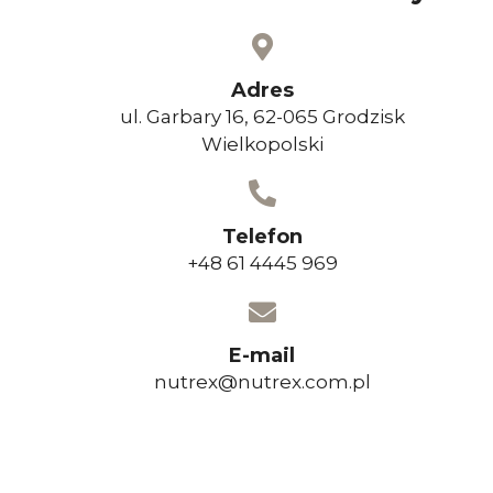
Adres
ul. Garbary 16, 62-065 Grodzisk
Wielkopolski
Telefon
+48 61 4445 969
E-mail
nutrex@nutrex.com.pl