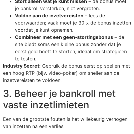
Stort alleen wat je kunt missen
– de bonus moet
je bankroll versterken, niet vergroten.
Voldoe aan de inzetvereisten
– lees de
voorwaarden; vaak moet je 30‑x de bonus inzetten
voordat je kunt opnemen.
Combineer met een geen‑stortingsbonus
– de
site biedt soms een kleine bonus zonder dat je
eerst geld hoeft te storten, ideaal om strategieën
te testen.
Industry Secret:
Gebruik de bonus eerst op spellen met
een hoog RTP (bijv. video‑poker) om sneller aan de
inzetvereisten te voldoen.
3. Beheer je bankroll met
vaste inzetlimieten
Een van de grootste fouten is het willekeurig verhogen
van inzetten na een verlies.